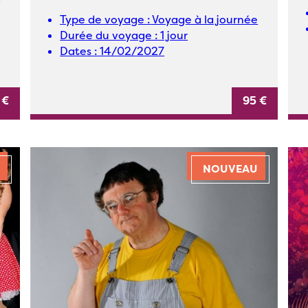
Type de voyage :
Voyage à la journée
Durée du voyage :
1 jour
Dates :
14/02/2027
 €
95 €
NOUVEAU