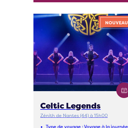
NOUVEAU
Celtic Legends
Zénith de Nantes (44) à 15h00
Type de voyage :
Voyage à la journé