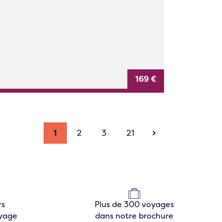
169 €
1
2
3
21
rs
Plus de 300 voyages
oyage
dans notre brochure