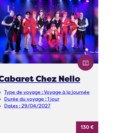
Cabaret Chez Nello
Type de voyage :
Voyage à la journée
Durée du voyage :
1 jour
Dates :
29/04/2027
130 €