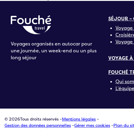
SÉJOUR – 
Voyage 
Croisièr
Voyage 
Voyages organisés en autocar pour
une journée, un week-end ou un plus
long séjour
VOYAGE À
FOUCHÉ T
Qui som
L’équip
© 2026
Tous droits réservés -
Mentions légales
-
Gestion des données personnelles
-
Gérer mes cookies
-
Plan du si