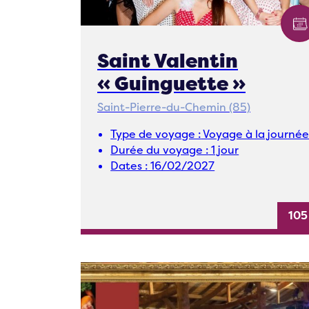
Saint Valentin
« Guinguette »
Saint-Pierre-du-Chemin (85)
Type de voyage :
Voyage à la journé
Durée du voyage :
1 jour
Dates :
16/02/2027
105