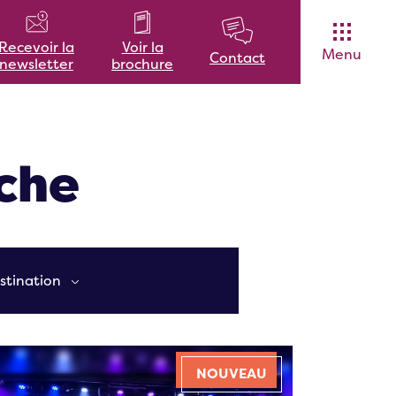
Voir la
Recevoir la
Menu
Contact
brochure
newsletter
rche
stination
NOUVEAU