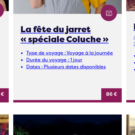
La fête du jarret
« spéciale Coluche »
Type de voyage :
Voyage à la journée
e
Durée du voyage :
1 jour
Dates :
Plusieurs dates disponibles
 €
86 €