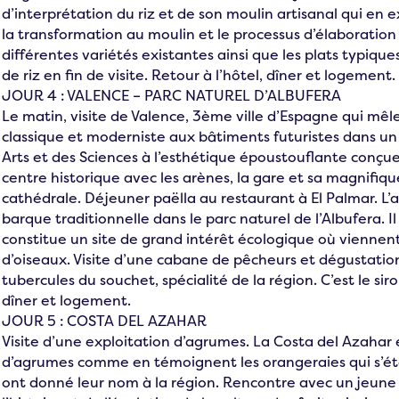
d’interprétation du riz et de son moulin artisanal qui en e
la transformation au moulin et le processus d’élaboration d
différentes variétés existantes ainsi que les plats typiqu
de riz en fin de visite. Retour à l’hôtel, dîner et logement.
JOUR 4 : VALENCE – PARC NATUREL D’ALBUFERA
Le matin, visite de Valence, 3ème ville d’Espagne qui mê
classique et moderniste aux bâtiments futuristes dans un 
Arts et des Sciences à l’esthétique époustouflante conç
centre historique avec les arènes, la gare et sa magnifiqu
cathédrale. Déjeuner paëlla au restaurant à El Palmar. 
barque traditionnelle dans le parc naturel de l’Albufera. Il
constitue un site de grand intérêt écologique où vienne
d’oiseaux. Visite d’une cabane de pêcheurs et dégustatio
tubercules du souchet, spécialité de la région. C’est le sir
dîner et logement.
JOUR 5 : COSTA DEL AZAHAR
Visite d’une exploitation d’agrumes. La Costa del Azahar
d’agrumes comme en témoignent les orangeraies qui s’éte
ont donné leur nom à la région. Rencontre avec un jeune