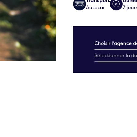
Transport
Duré
Autocar
7 jour