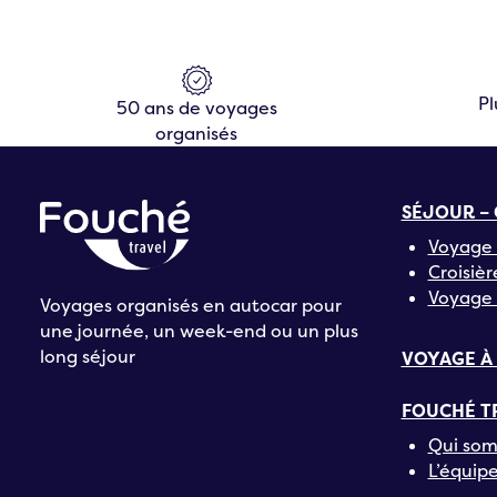
Pl
50 ans de voyages
organisés
SÉJOUR – 
Voyage 
Croisièr
Voyage 
Voyages organisés en autocar pour
une journée, un week-end ou un plus
long séjour
VOYAGE À
FOUCHÉ T
Qui som
L’équip