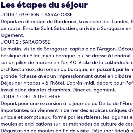
Les étapes du séjour
JOUR 1 : RÉGION – SARAGOSSE
Départ en direction de Bordeaux, traversée des Landes, 
de route. Ensuite Saint Sébastien, arrivée à Saragosse en f
logement.
JOUR 2 : SARAGOSSE
Le matin, visite de Saragosse, capitale de l’Aragon. Déco
basilique du Pilar, joyau baroque, qui se dresse à l’endroi
sur un pilier de marbre en l’an 40. Visite de la cathédrale 
architecturaux, du roman au baroque, en passant par le m
grande richesse avec un impressionnant autel en albâtre 
Déjeuner « tapas » à l’hôtel. L’après-midi, départ pour Peñi
Installation dans les chambres. Dîner et logement.
JOUR 3 : DELTA DE L’EBRE
Départ pour une excursion à la journée au Delta de l’Ebre
importantes où viennent hiberner des espèces uniques d’
unique et somptueux, formé par les rizières, les lagunes et
moules et explications sur les méthodes de culture de ces
Dégustation de moules en fin de visite. Déjeuner fideuà au