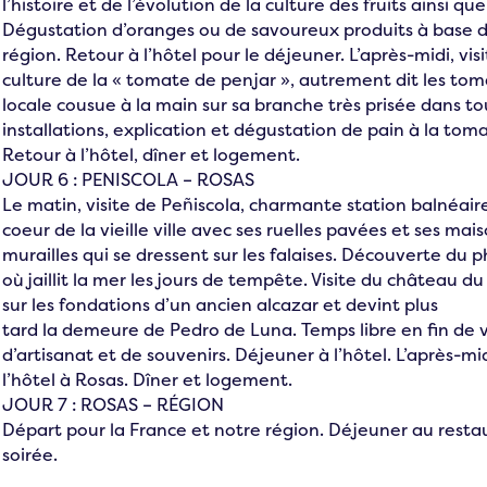
l’histoire et de l’évolution de la culture des fruits ainsi que
Dégustation d’oranges ou de savoureux produits à base d’
région. Retour à l’hôtel pour le déjeuner. L’après-midi, vis
culture de la « tomate de penjar », autrement dit les toma
locale cousue à la main sur sa branche très prisée dans t
installations, explication et dégustation de pain à la toma
Retour à l’hôtel, dîner et logement.
JOUR 6 : PENISCOLA – ROSAS
Le matin, visite de Peñiscola, charmante station balnéai
coeur de la vieille ville avec ses ruelles pavées et ses mais
murailles qui se dressent sur les falaises. Découverte du p
où jaillit la mer les jours de tempête. Visite du château d
sur les fondations d’un ancien alcazar et devint plus
tard la demeure de Pedro de Luna. Temps libre en fin de v
d’artisanat et de souvenirs. Déjeuner à l’hôtel. L’après-mid
l’hôtel à Rosas. Dîner et logement.
JOUR 7 : ROSAS – RÉGION
Départ pour la France et notre région. Déjeuner au restau
soirée.