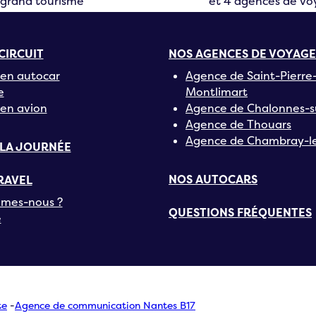
grand tourisme
et 4 agences de v
CIRCUIT
NOS AGENCES DE VOYAGE
en autocar
Agence de Saint-Pierre
e
Montlimart
en avion
Agence de Chalonnes-s
Agence de Thouars
Agence de Chambray-le
 LA JOURNÉE
NOS AUTOCARS
RAVEL
mes-nous ?
QUESTIONS FRÉQUENTES
e
te
-
Agence de communication Nantes B17