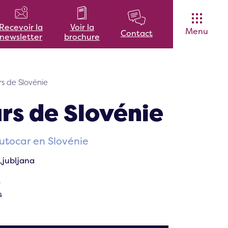
Voir la
Recevoir la
Menu
Contact
brochure
newsletter
s de Slovénie
rs de Slovénie
utocar en Slovénie
 Ljubljana
e
s