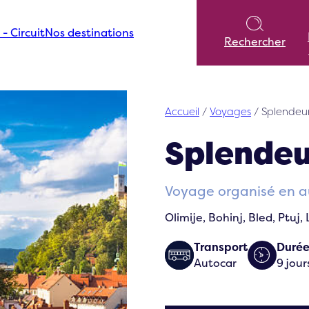
 - Circuit
Nos destinations
Rechercher
Accueil
/
Voyages
/
Splendeur
Splendeu
Voyage organisé en a
Olimije, Bohinj, Bled, Ptuj,
Transport
Duré
Autocar
9 jour