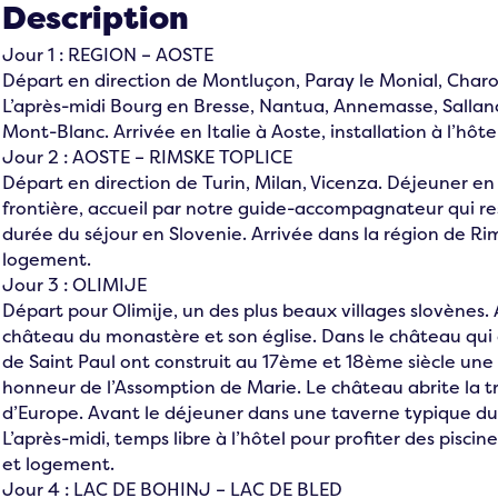
Description
Jour 1 : REGION – AOSTE
Départ en direction de Montluçon, Paray le Monial, Charo
L’après-midi Bourg en Bresse, Nantua, Annemasse, Salla
Mont-Blanc. Arrivée en Italie à Aoste, installation à l’hôte
Jour 2 : AOSTE – RIMSKE TOPLICE
Départ en direction de Turin, Milan, Vicenza. Déjeuner en 
frontière, accueil par notre guide-accompagnateur qui r
durée du séjour en Slovenie. Arrivée dans la région de Rims
logement.
Jour 3 : OLIMIJE
Départ pour Olimije, un des plus beaux villages slovènes. 
château du monastère et son église. Dans le château qui d
de Saint Paul ont construit au 17ème et 18ème siècle une
honneur de l’Assomption de Marie. Le château abrite la t
d’Europe. Avant le déjeuner dans une taverne typique du v
L’après-midi, temps libre à l’hôtel pour profiter des piscine
et logement.
Jour 4 : LAC DE BOHINJ – LAC DE BLED