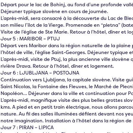
Départ pour le lac de Bohinj, au fond d’une profonde vall
Déjeuner typique slovène en cours de journée.
L’après-midi, sera consacré à la découverte du Lac de Bl
son milieu l’îlot de la Vierge. Promenade en “pletna” (batea
Visite de l’église de Ste Marie. Retour à l’hôtel, dîner et 
Jour 5 : MARIBOR – PTUJ
Départ vers Maribor dans la région naturelle de la plaine
l’hôtel de ville, l’église Saint-Georges. Déjeuner typique 
L’après-midi, visite de Ptuj, la plus ancienne ville slovène q
rivière Drava. Retour à l’hôtel, dîner et logement.
Jour 6 : LJUBLJANA – POSTOJNA
Continuation vers Ljubljana, la capitale slovène. Visite guid
Saint Nicolas, la Fontaine des Fleuves, le Marché de Plecn
Napoléon… Déjeuner dans la ville et continuation pour P
L’après-midi, magnifique visite des plus belles grottes sl
kms. A pied et en petit train électrique, nous allons parco
nature. Au fil des salles illuminées défilent devant nos ye
notre imagination. Installation à l’hôtel dans la région d
Jour 7 : PIRAN – LIPICA