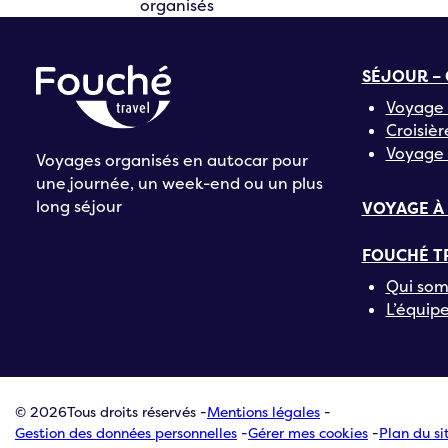
organisés
SÉJOUR – 
Voyage 
Croisièr
Voyage 
Voyages organisés en autocar pour
une journée, un week-end ou un plus
long séjour
VOYAGE À
FOUCHÉ T
Qui som
L’équip
© 2026
Tous droits réservés -
Mentions légales
-
Gestion des données personnelles
-
Gérer mes cookies
-
Plan du si