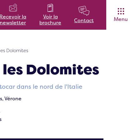
Voir la
Recevoir la
Menu
Contact
brochure
newsletter
 les Dolomites
 les Dolomites
ocar dans le nord de l'Italie
s, Vérone
e
s