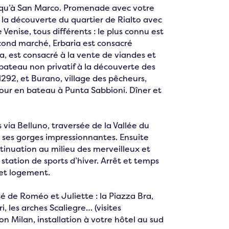
usqu’à San Marco. Promenade avec votre
 à la découverte du quartier de Rialto avec
Venise, tous différents : le plus connu est
econd marché, Erbaria est consacré
a, est consacré à la vente de viandes et
n bateau non privatif à la découverte des
1292, et Burano, village des pêcheurs,
tour en bateau à Punta Sabbioni. Dîner et
via Belluno, traversée de la Vallée du
t ses gorges impressionnantes. Ensuite
tinuation au milieu des merveilleux et
tation de sports d’hiver. Arrêt et temps
r et logement.
té de Roméo et Juliette : la Piazza Bra,
i, les arches Scaliegre… (visites
on Milan, installation à votre hôtel au sud