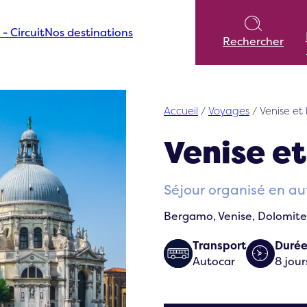
 - Circuit
Nos destinations
Rechercher
Accueil
/
Voyages
/
Venise et
Venise et
Séjour organisé en aut
Bergamo, Venise, Dolomite
Transport
Duré
Autocar
8 jour