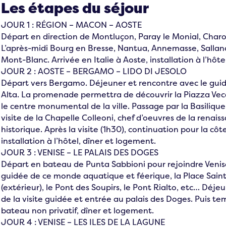
Les étapes du séjour
JOUR 1 : RÉGION – MACON – AOSTE
Départ en direction de Montluçon, Paray le Monial, Charo
L’après-midi Bourg en Bresse, Nantua, Annemasse, Salla
Mont-Blanc. Arrivée en Italie à Aoste, installation à l’hôte
JOUR 2 : AOSTE – BERGAMO – LIDO DI JESOLO
Départ vers Bergamo. Déjeuner et rencontre avec le gu
Alta. La promenade permettra de découvrir la Piazza Vec
le centre monumental de la ville. Passage par la Basiliq
visite de la Chapelle Colleoni, chef d’oeuvres de la renai
historique. Après la visite (1h30), continuation pour la côt
installation à l’hôtel, dîner et logement.
JOUR 3 : VENISE – LE PALAIS DES DOGES
Départ en bateau de Punta Sabbioni pour rejoindre Veni
guidée de ce monde aquatique et féerique, la Place Saint
(extérieur), le Pont des Soupirs, le Pont Rialto, etc… Déjeu
de la visite guidée et entrée au palais des Doges. Puis tem
bateau non privatif, dîner et logement.
JOUR 4 : VENISE – LES ILES DE LA LAGUNE