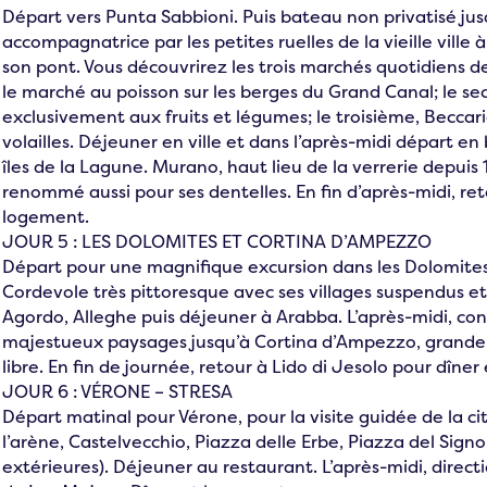
Départ vers Punta Sabbioni. Puis bateau non privatisé j
accompagnatrice par les petites ruelles de la vieille ville
son pont. Vous découvrirez les trois marchés quotidiens de 
le marché au poisson sur les berges du Grand Canal; le s
exclusivement aux fruits et légumes; le troisième, Beccari
volailles. Déjeuner en ville et dans l’après-midi départ e
îles de la Lagune. Murano, haut lieu de la verrerie depuis 
renommé aussi pour ses dentelles. En fin d’après-midi, re
logement.
JOUR 5 : LES DOLOMITES ET CORTINA D’AMPEZZO
Départ pour une magnifique excursion dans les Dolomites 
Cordevole très pittoresque avec ses villages suspendus e
Agordo, Alleghe puis déjeuner à Arabba. L’après-midi, con
majestueux paysages jusqu’à Cortina d’Ampezzo, grande s
libre. En fin de journée, retour à Lido di Jesolo pour dîne
JOUR 6 : VÉRONE – STRESA
Départ matinal pour Vérone, pour la visite guidée de la ci
l’arène, Castelvecchio, Piazza delle Erbe, Piazza del Signor
extérieures). Déjeuner au restaurant. L’après-midi, directi