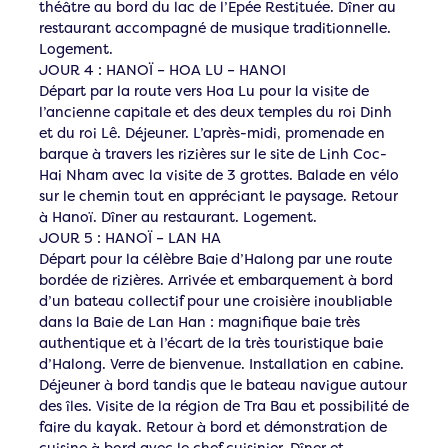
théâtre au bord du lac de l’Epée Restituée. Dîner au
restaurant accompagné de musique traditionnelle.
Logement.
JOUR 4 : HANOÏ – HOA LU – HANOI
Départ par la route vers Hoa Lu pour la visite de
l’ancienne capitale et des deux temples du roi Dinh
et du roi Lê. Déjeuner. L’après-midi, promenade en
barque à travers les rizières sur le site de Linh Coc-
Hai Nham avec la visite de 3 grottes. Balade en vélo
sur le chemin tout en appréciant le paysage. Retour
à Hanoï. Dîner au restaurant. Logement.
JOUR 5 : HANOÏ – LAN HA
Départ pour la célèbre Baie d’Halong par une route
bordée de rizières. Arrivée et embarquement à bord
d’un bateau collectif pour une croisière inoubliable
dans la Baie de Lan Han : magnifique baie très
authentique et à l’écart de la très touristique baie
d’Halong. Verre de bienvenue. Installation en cabine.
Déjeuner à bord tandis que le bateau navigue autour
des îles. Visite de la région de Tra Bau et possibilité de
faire du kayak. Retour à bord et démonstration de
cuisine à bord avec le chef cuisinier. Dîner et